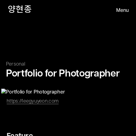
梁
鉉
宗
양
현
종
Menu
Close
Personal
Portfolio for Photographer
https://leegyuyeon.com